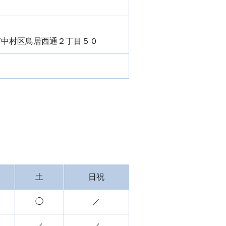
市中村区鳥居西通
２丁目５０
土
日祝
◯
／