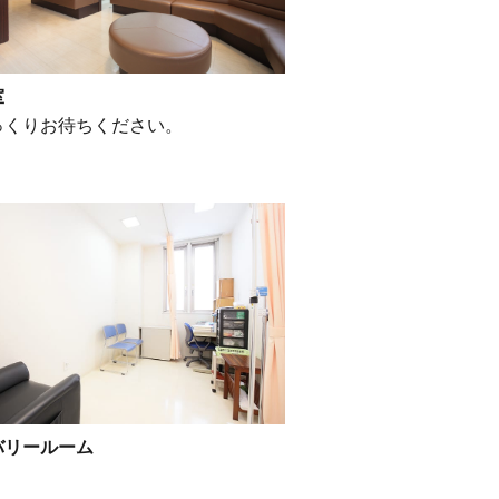
室
っくりお待ちください。
バリールーム