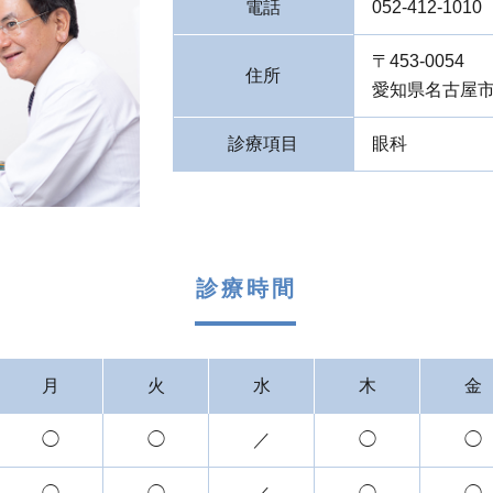
電話
052-412-1010
〒453-0054
住所
愛知県名古屋
診療項目
眼科
診療時間
月
火
水
木
金
◯
◯
／
◯
◯